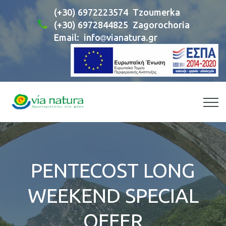
(+30) 6972223574
Tzoumerka
(+30) 6972844825
Zagorochoria
Email:
info
vianatura.gr
PENTECOST LONG
WEEKEND SPECIAL
OFFER