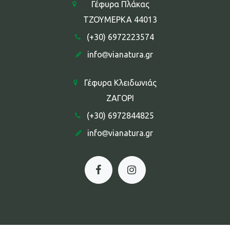
Γέφυρα Πλάκας
ΤΖΟΥΜΕΡΚΑ 44013
(+30) 6972223574
info
vianatura.gr
Γέφυρα Κλειδωνιάς
ΖΑΓΟΡΙ
(+30) 6972844825
info
vianatura.gr