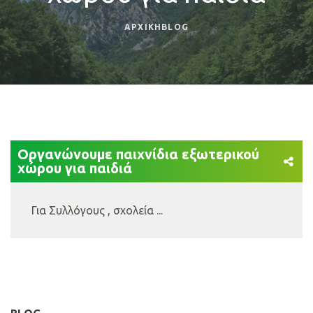
ΑΡΧΙΚΗ
BLOG
Οργανώνουμε παιχνίδια εξωτερικού
χώρου για παιδιά
Για Συλλόγους , σχολεία ...
πλοήγηση