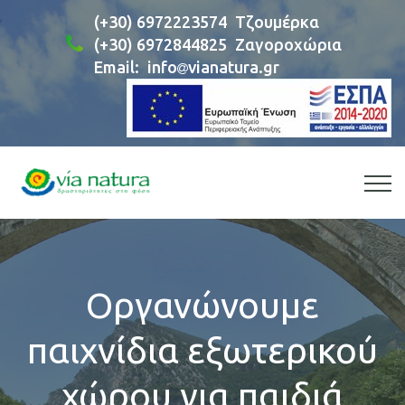
(+30) 6972223574
Τζουμέρκα
(+30) 6972844825
Ζαγοροχώρια
Email:
info
vianatura.gr
Οργανώνουμε
παιχνίδια εξωτερικού
χώρου για παιδιά